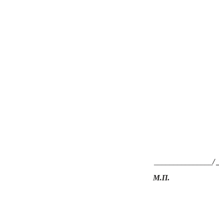
_______________
/
М.П.