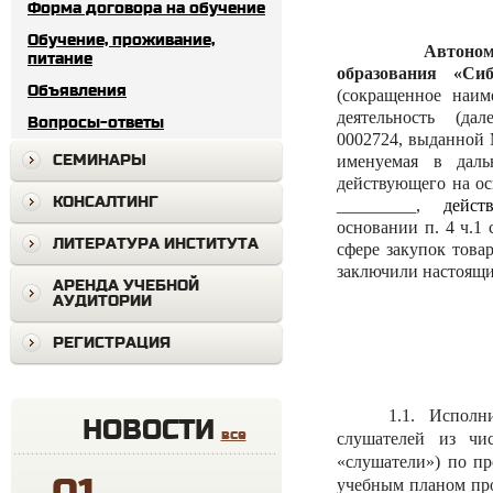
Форма договора на обучение
Обучение, проживание,
Автономная нек
питание
образования «Си
Объявления
(сокращенное на
деятельность (дал
Вопросы-ответы
0002724, выданной 
СЕМИНАРЫ
именуемая в даль
действующего на ос
КОНСАЛТИНГ
_________,
дейст
основании п. 4 ч.1
ЛИТЕРАТУРА ИНСТИТУТА
сфере закупок това
заключили настоящи
АРЕНДА УЧЕБНОЙ
АУДИТОРИИ
РЕГИСТРАЦИЯ
1.1. Исполни
НОВОСТИ
все
слушателей из чи
«слушатели»)
по пр
учебным планом пр