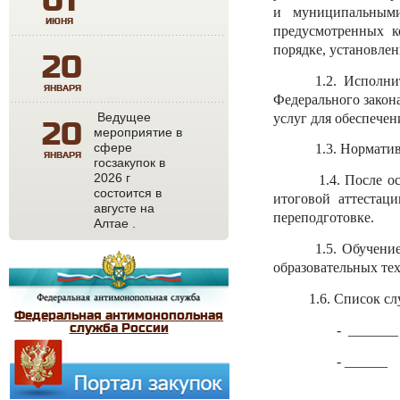
01
и муниципальными
ИЮНЯ
предусмотренных к
порядке, установле
20
1.2. Исполни
ЯНВАРЯ
Федерального закона
Ведущее
услуг для обеспече
20
мероприятие в
сфере
1.3. Нормати
ЯНВАРЯ
госзакупок в
2026 г
1.4. После освое
состоится в
итоговой аттестац
августе на
переподготовке.
Алтае .
1.5. Обучени
образовательных тех
1.6. Список с
Федеральная антимонопольная
служба России
- _______
- ______