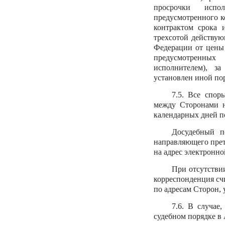
просрочки испол
предусмотренного к
контрактом срока и
трехсотой действую
Федерации от цены 
предусмотренных
исполнителем), з
установлен иной по
7.5. Все спор
между Сторонами н
календарных дней п
Досудебный п
направляющего прет
на адрес электронно
При отсутстви
корреспонденция счи
по адресам Сторон, 
7.6. В случае
судебном порядке в